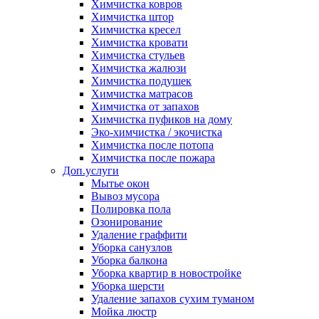
Химчистка ковров
Химчистка штор
Химчистка кресел
Химчистка кровати
Химчистка стульев
Химчистка жалюзи
Химчистка подушек
Химчистка матрасов
Химчистка от запахов
Химчистка пуфиков на дому
Эко-химчистка / экочистка
Химчистка после потопа
Химчистка после пожара
Доп.услуги
Мытье окон
Вывоз мусора
Полировка пола
Озонирование
Удаление граффити
Уборка санузлов
Уборка балкона
Уборка квартир в новостройке
Уборка шерсти
Удаление запахов сухим туманом
Мойка люстр