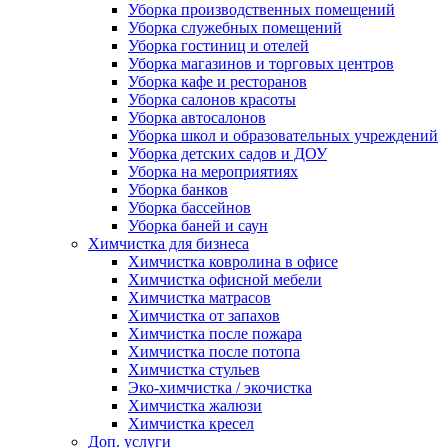
Уборка производственных помещений
Уборка служебных помещений
Уборка гостиниц и отелей
Уборка магазинов и торговых центров
Уборка кафе и ресторанов
Уборка салонов красоты
Уборка автосалонов
Уборка школ и образовательных учреждений
Уборка детских садов и ДОУ
Уборка на мероприятиях
Уборка банков
Уборка бассейнов
Уборка баней и саун
Химчистка для бизнеса
Химчистка ковролина в офисе
Химчистка офисной мебели
Химчистка матрасов
Химчистка от запахов
Химчистка после пожара
Химчистка после потопа
Химчистка стульев
Эко-химчистка / экочистка
Химчистка жалюзи
Химчистка кресел
Доп. услуги