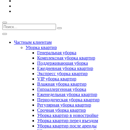
Частным клиентам
Уборка квартир
Генеральная уборка
Комплексная уборка квартир
Поддерживающая уборка
Ежедневная уборка квартир
Экспресс уборка квартир
VIP уборка квартир
Влажная уборка квартир
Гипоаллергенная уборка
Еженедельная уборка квартир
Периодическая уборка квартир
Регулярная уборка квартир
Срочная уборка квартир
Уборка квартир в новостройке
Уборка квартир перед въездом
Уборка квартир после аренды