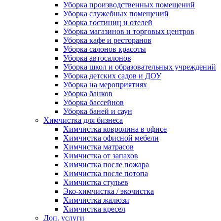
Уборка производственных помещений
Уборка служебных помещений
Уборка гостиниц и отелей
Уборка магазинов и торговых центров
Уборка кафе и ресторанов
Уборка салонов красоты
Уборка автосалонов
Уборка школ и образовательных учреждений
Уборка детских садов и ДОУ
Уборка на мероприятиях
Уборка банков
Уборка бассейнов
Уборка баней и саун
Химчистка для бизнеса
Химчистка ковролина в офисе
Химчистка офисной мебели
Химчистка матрасов
Химчистка от запахов
Химчистка после пожара
Химчистка после потопа
Химчистка стульев
Эко-химчистка / экочистка
Химчистка жалюзи
Химчистка кресел
Доп. услуги