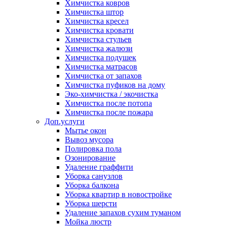
Химчистка ковров
Химчистка штор
Химчистка кресел
Химчистка кровати
Химчистка стульев
Химчистка жалюзи
Химчистка подушек
Химчистка матрасов
Химчистка от запахов
Химчистка пуфиков на дому
Эко-химчистка / экочистка
Химчистка после потопа
Химчистка после пожара
Доп.услуги
Мытье окон
Вывоз мусора
Полировка пола
Озонирование
Удаление граффити
Уборка санузлов
Уборка балкона
Уборка квартир в новостройке
Уборка шерсти
Удаление запахов сухим туманом
Мойка люстр