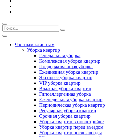
Частным клиентам
Уборка квартир
Генеральная уборка
Комплексная уборка квартир
Поддерживающая уборка
Ежедневная уборка квартир
Экспресс уборка квартир
VIP уборка квартир
Влажная уборка квартир
Гипоаллергенная уборка
Еженедельная уборка квартир
Периодическая уборка квартир
Регулярная уборка квартир
Срочная уборка квартир
Уборка квартир в новостройке
Уборка квартир перед въездом
Уборка квартир после аренды