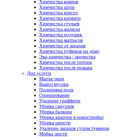
Химчистка ковров
Химчистка штор
Химчистка кресел
Химчистка кровати
Химчистка стульев
Химчистка жалюзи
Химчистка подушек
Химчистка матрасов
Химчистка от запахов
Химчистка пуфиков на дому
Эко-химчистка / экочистка
Химчистка после потопа
Химчистка после пожара
Доп.услуги
Мытье окон
Вывоз мусора
Полировка пола
Озонирование
Удаление граффити
Уборка санузлов
Уборка балкона
Уборка квартир в новостройке
Уборка шерсти
Удаление запахов сухим туманом
Мойка люстр