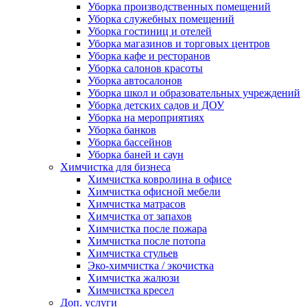
Уборка производственных помещений
Уборка служебных помещений
Уборка гостиниц и отелей
Уборка магазинов и торговых центров
Уборка кафе и ресторанов
Уборка салонов красоты
Уборка автосалонов
Уборка школ и образовательных учреждений
Уборка детских садов и ДОУ
Уборка на мероприятиях
Уборка банков
Уборка бассейнов
Уборка баней и саун
Химчистка для бизнеса
Химчистка ковролина в офисе
Химчистка офисной мебели
Химчистка матрасов
Химчистка от запахов
Химчистка после пожара
Химчистка после потопа
Химчистка стульев
Эко-химчистка / экочистка
Химчистка жалюзи
Химчистка кресел
Доп. услуги