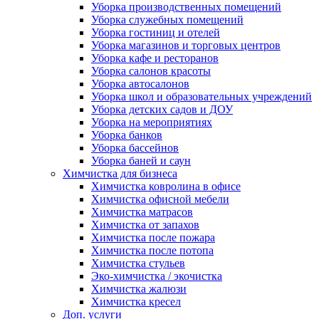
Уборка производственных помещений
Уборка служебных помещений
Уборка гостиниц и отелей
Уборка магазинов и торговых центров
Уборка кафе и ресторанов
Уборка салонов красоты
Уборка автосалонов
Уборка школ и образовательных учреждений
Уборка детских садов и ДОУ
Уборка на мероприятиях
Уборка банков
Уборка бассейнов
Уборка баней и саун
Химчистка для бизнеса
Химчистка ковролина в офисе
Химчистка офисной мебели
Химчистка матрасов
Химчистка от запахов
Химчистка после пожара
Химчистка после потопа
Химчистка стульев
Эко-химчистка / экочистка
Химчистка жалюзи
Химчистка кресел
Доп. услуги