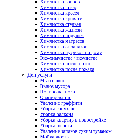
Химчистка ковров
Химчистка штор
Химчистка кресел
Химчистка кровати
Химчистка стульев
Химчистка жалюзи
Химчистка подушек
Химчистка матрасов
Химчистка от запахов
Химчистка пуфиков на дому
Эко-химчистка / экочистка
Химчистка после потопа
Химчистка после пожара
Доп.услуги
Мытье окон
Вывоз мусора
Полировка пола
Озонирование
Удаление граффити
Уборка санузлов
Уборка балкона
Уборка квартир в новостройке
Уборка шерсти
Удаление запахов сухим туманом
Мойка люстр