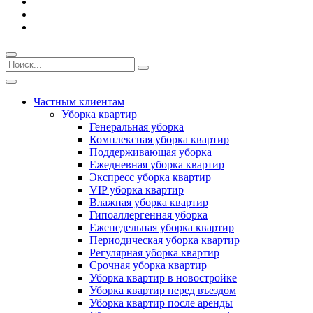
Частным клиентам
Уборка квартир
Генеральная уборка
Комплексная уборка квартир
Поддерживающая уборка
Ежедневная уборка квартир
Экспресс уборка квартир
VIP уборка квартир
Влажная уборка квартир
Гипоаллергенная уборка
Еженедельная уборка квартир
Периодическая уборка квартир
Регулярная уборка квартир
Срочная уборка квартир
Уборка квартир в новостройке
Уборка квартир перед въездом
Уборка квартир после аренды