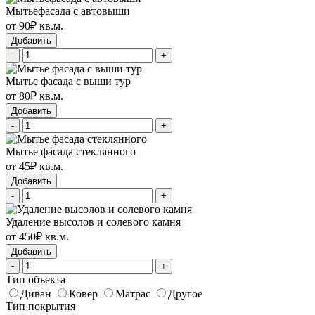
Мытьефасада с автовыши
от 90₽ кв.м.
Добавить
-
+
Мытье фасада с выши тур
от 80₽ кв.м.
Добавить
-
+
Мытье фасада стеклянного
от 45₽ кв.м.
Добавить
-
+
Удаление высолов и солевого камня
от 450₽ кв.м.
Добавить
-
+
Тип объекта
Диван
Ковер
Матрас
Другое
Тип покрытия