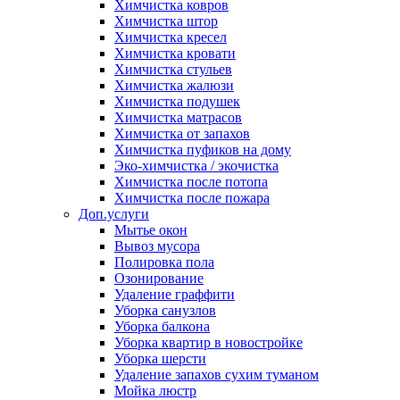
Химчистка ковров
Химчистка штор
Химчистка кресел
Химчистка кровати
Химчистка стульев
Химчистка жалюзи
Химчистка подушек
Химчистка матрасов
Химчистка от запахов
Химчистка пуфиков на дому
Эко-химчистка / экочистка
Химчистка после потопа
Химчистка после пожара
Доп.услуги
Мытье окон
Вывоз мусора
Полировка пола
Озонирование
Удаление граффити
Уборка санузлов
Уборка балкона
Уборка квартир в новостройке
Уборка шерсти
Удаление запахов сухим туманом
Мойка люстр