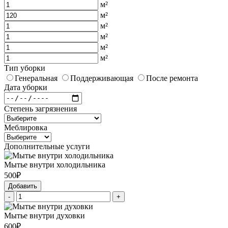
м²
м²
м²
м²
м²
м²
Тип уборки
Генеральная
Поддерживающая
После ремонта
Дата уборки
Степень загрязнения
Меблировка
Дополнительные услуги
Мытье внутри холодильника
500₽
Добавить
-
+
Мытье внутри духовки
600₽