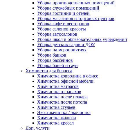
Уборка производственных помещений
Уборка служебных помещений
Уборка гостиниц и отелей
Уборка магазинов и торговых центров
Уборка кафе и ресторанов
Уборка салонов красоты
Уборка автосалонов
Уборка школ и образовательных учреждений
Уборка детских садов и ДОУ
Уборка на мероприятиях
Уборка банков
Уборка бассейнов
Уборка баней и саун
Химчистка для бизнеса
Химчистка ковролина в офисе
Химчистка офисной мебели
Химчистка матрасов
Химчистка от запахов
Химчистка после пожара
Химчистка после потопа
Химчистка стульев
Эко-химчистка / экочистка
Химчистка жалюзи
Химчистка кресел
Доп. услуги