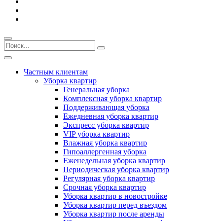
Частным клиентам
Уборка квартир
Генеральная уборка
Комплексная уборка квартир
Поддерживающая уборка
Ежедневная уборка квартир
Экспресс уборка квартир
VIP уборка квартир
Влажная уборка квартир
Гипоаллергенная уборка
Еженедельная уборка квартир
Периодическая уборка квартир
Регулярная уборка квартир
Срочная уборка квартир
Уборка квартир в новостройке
Уборка квартир перед въездом
Уборка квартир после аренды