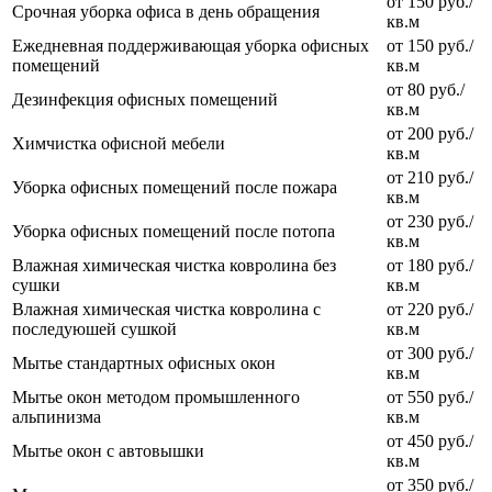
от 150 руб./
Срочная уборка офиса в день обращения
кв.м
Ежедневная поддерживающая уборка офисных
от 150 руб./
помещений
кв.м
от 80 руб./
Дезинфекция офисных помещений
кв.м
от 200 руб./
Химчистка офисной мебели
кв.м
от 210 руб./
Уборка офисных помещений после пожара
кв.м
от 230 руб./
Уборка офисных помещений после потопа
кв.м
Влажная химическая чистка ковролина без
от 180 руб./
сушки
кв.м
Влажная химическая чистка ковролина с
от 220 руб./
последуюшей сушкой
кв.м
от 300 руб./
Мытье стандартных офисных окон
кв.м
Мытье окон методом промышленного
от 550 руб./
альпинизма
кв.м
от 450 руб./
Мытье окон с автовышки
кв.м
от 350 руб./