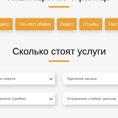
 цену
Чек-лист уборки
Видео
Отзывы
Част
Сколько стоят услуги
е смерти
Удаление запаха
есени (грибка)
Устранение стойких запахов