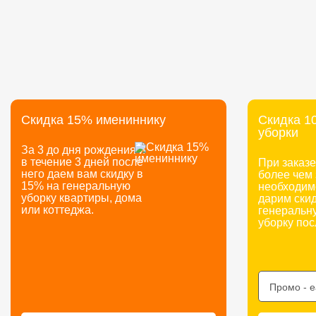
Скидка 15% имениннику
Скидка 1
уборки
За 3 до дня рождения и
в течение 3 дней после
При заказе
него даем вам скидку в
более чем 
15% на генеральную
необходим
уборку квартиры, дома
дарим ски
или коттеджа.
генеральну
уборку пос
Промо -
e