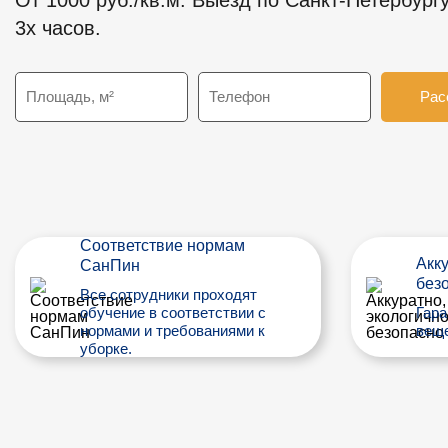
От 1000 руб./кв.м. Выезд по Санкт-Петербургу
3х часов.
Рас
Соответствие нормам
Акку
СанПин
без
Все сотрудники проходят
обучение в соответствии с
Гара
нормами и требованиями к
веще
уборке.