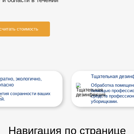
 и области в течении
считать стоимость
Тщательная дезин
ратно, экологично,
опасно
Обработка помещен
помощью професси
нтия сохранности ваших
средств профессио
й.
уборищками.
Навигация по странице