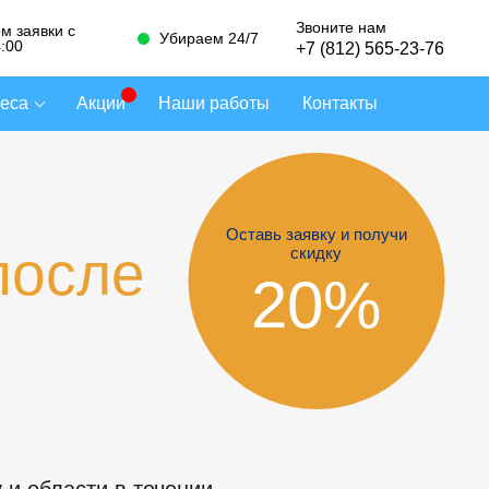
Звоните нам
м заявки с
Убираем 24/7
4:00
+7 (812) 565-23-76
неса
Акции
Наши работы
Контакты
Оставь заявку и получи
после
скидку
20%