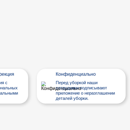
фекция
Конфиденциально
ия с
Перед уборкой наши
ональных
сотрудники подписывают
нальными
приложение о неразглашении
деталей уборки.