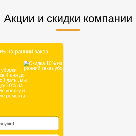
Акции и скидки компании
0% на ранний заказ
 уборки
за 4 дня до
ой даты, мы
дку 10% на
ю уборку и
ле ремонта.
arlybird