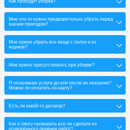
Как проходит уборка?
Мне что-то нужно предварительно убрать перед
вашим приездом?
Мне нужно убрать все вещи с полок и из
ящиков?
Мне нужно присутствовать при уборке?
Я оплачиваю услуги до или после их оказания?
Можно ли оплатить на карту?
Есть ли какой-то договор?
Как я смогу проверить все ли сделали из
оговорённого перечня работ?