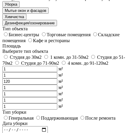
Уборка
Мытье окон и фасадов
Химчистка
Дезинфекция/озонирование
Тип объекта
Бизнес-центры
Торговые помещения
Складские
помещения
Кафе и рестораны
Площадь
Выберите тип объекта
Студия до 30м2
1 комн. до 31-50м2
Студия до 51-
70м2
Студия до 71-90м2
4 комн. до 91-120м2
м²
м²
м²
м²
м²
м²
м²
Тип уборки
Генеральная
Поддерживающая
После ремонта
Дата уборки