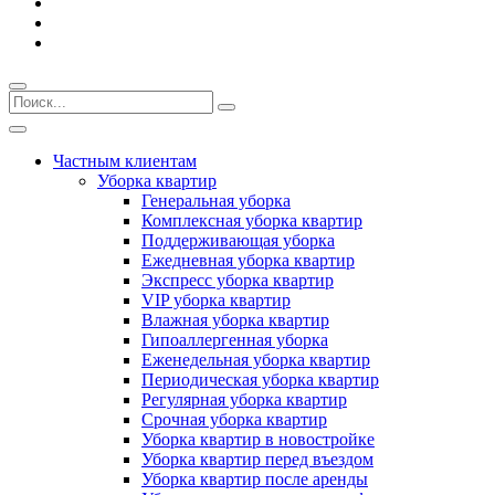
Частным клиентам
Уборка квартир
Генеральная уборка
Комплексная уборка квартир
Поддерживающая уборка
Ежедневная уборка квартир
Экспресс уборка квартир
VIP уборка квартир
Влажная уборка квартир
Гипоаллергенная уборка
Еженедельная уборка квартир
Периодическая уборка квартир
Регулярная уборка квартир
Срочная уборка квартир
Уборка квартир в новостройке
Уборка квартир перед въездом
Уборка квартир после аренды