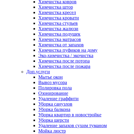
Химчистка ковров
Химчистка штор
Химчистка кресел
Химчистка кровати
Химчистка стульев
Химчистка жалюзи
Химчистка подушек
Химчистка матрасов
Химчистка от запахов
Химчистка пуфиков на дому
Эко-химчистка / экочистка
Химчистка после потопа
Химчистка после пожара
Доп.услуги
Мытье окон
Вывоз мусора
Полировка пола
Озонирование
Удаление граффити
Уборка санузлов
Уборка балкона
Уборка квартир в новостройке
Уборка шерсти
Удаление запахов сухим туманом
Мойка люстр