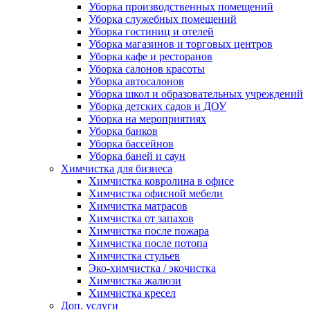
Уборка производственных помещений
Уборка служебных помещений
Уборка гостиниц и отелей
Уборка магазинов и торговых центров
Уборка кафе и ресторанов
Уборка салонов красоты
Уборка автосалонов
Уборка школ и образовательных учреждений
Уборка детских садов и ДОУ
Уборка на мероприятиях
Уборка банков
Уборка бассейнов
Уборка баней и саун
Химчистка для бизнеса
Химчистка ковролина в офисе
Химчистка офисной мебели
Химчистка матрасов
Химчистка от запахов
Химчистка после пожара
Химчистка после потопа
Химчистка стульев
Эко-химчистка / экочистка
Химчистка жалюзи
Химчистка кресел
Доп. услуги