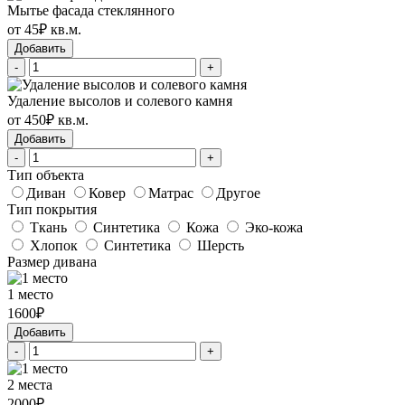
Мытье фасада стеклянного
от 45₽ кв.м.
Добавить
-
+
Удаление высолов и солевого камня
от 450₽ кв.м.
Добавить
-
+
Тип объекта
Диван
Ковер
Матрас
Другое
Тип покрытия
Ткань
Синтетика
Кожа
Эко-кожа
Хлопок
Синтетика
Шерсть
Размер дивана
1 место
1600₽
Добавить
-
+
2 места
2000₽