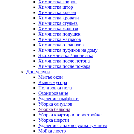
Химчистка ковров
Химчистка штор
Химчистка кресел
Химчистка кровати
Химчистка стульев
Химчистка жалюзи
Химчистка подушек
Химчистка матрасов
Химчистка от запахов
Химчистка пуфиков на дому
Эко-химчистка / экочистка
Химчистка после потопа
Химчистка после пожара
Доп.услуги
Мытье окон
Вывоз мусора
Полировка пола
Озонирование
Удаление граффити
Уборка санузлов
Уборка балкона
Уборка квартир в новостройке
Уборка шерсти
Удаление запахов сухим туманом
Мойка люстр