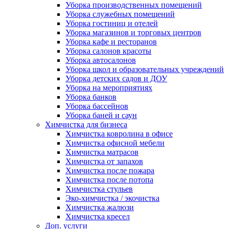
Уборка производственных помещений
Уборка служебных помещений
Уборка гостиниц и отелей
Уборка магазинов и торговых центров
Уборка кафе и ресторанов
Уборка салонов красоты
Уборка автосалонов
Уборка школ и образовательных учреждений
Уборка детских садов и ДОУ
Уборка на мероприятиях
Уборка банков
Уборка бассейнов
Уборка баней и саун
Химчистка для бизнеса
Химчистка ковролина в офисе
Химчистка офисной мебели
Химчистка матрасов
Химчистка от запахов
Химчистка после пожара
Химчистка после потопа
Химчистка стульев
Эко-химчистка / экочистка
Химчистка жалюзи
Химчистка кресел
Доп. услуги