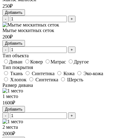
250₽
Добавить
-
+
Мытье москитных сеток
200₽
Добавить
-
+
Тип объекта
Диван
Ковер
Матрас
Другое
Тип покрытия
Ткань
Синтетика
Кожа
Эко-кожа
Хлопок
Синтетика
Шерсть
Размер дивана
1 место
1600₽
Добавить
-
+
2 места
2000₽