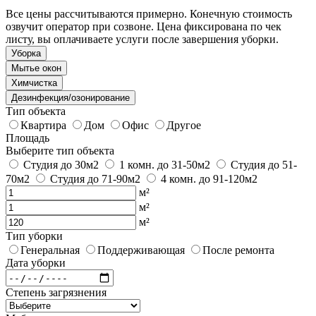
Все цены рассчитываются примерно. Конечную стоимость
озвучит оператор при созвоне. Цена фиксирована по чек
листу, вы оплачиваете услуги после завершения уборки.
Уборка
Мытье окон
Химчистка
Дезинфекция/озонирование
Тип объекта
Квартира
Дом
Офис
Другое
Площадь
Выберите тип объекта
Студия до 30м2
1 комн. до 31-50м2
Студия до 51-
70м2
Студия до 71-90м2
4 комн. до 91-120м2
м²
м²
м²
Тип уборки
Генеральная
Поддерживающая
После ремонта
Дата уборки
Степень загрязнения