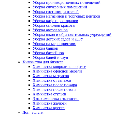
Уборка производственных помещений
Уборка служебных помещений
Уборка гостиниц и отелей
Уборка магазинов и торговых центров
Уборка кафе и ресторанов
Уборка салонов красоты
Уборка автосалонов
Уборка школ и образовательных учреждений
Уборка детских садов и ДОУ
Уборка на мероприятиях
Уборка банков
Уборка бассейнов
Уборка баней и саун
Химчистка для бизнеса
Химчистка ковролина в офисе
Химчистка офисной мебели
Химчистка матрасов
Химчистка от запахов
Химчистка после пожара
Химчистка после потопа
Химчистка стульев
Эко-химчистка / экочистка
Химчистка жалюзи
Химчистка кресел
Доп. услуги