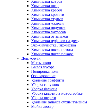
Химчистка ковров
Химчистка штор
Химчистка кресел
Химчистка кровати
Химчистка стульев
Химчистка жалюзи
Химчистка подушек
Химчистка матрасов
Химчистка от запахов
Химчистка пуфиков на дому
Эко-химчистка / экочистка
Химчистка после потопа
Химчистка после пожара
Доп.услуги
Мытье окон
Вывоз мусора
Полировка пола
Озонирование
Удаление граффити
Уборка санузлов
Уборка балкона
Уборка квартир в новостройке
Уборка шерсти
Удаление запахов сухим туманом
Мойка люстр