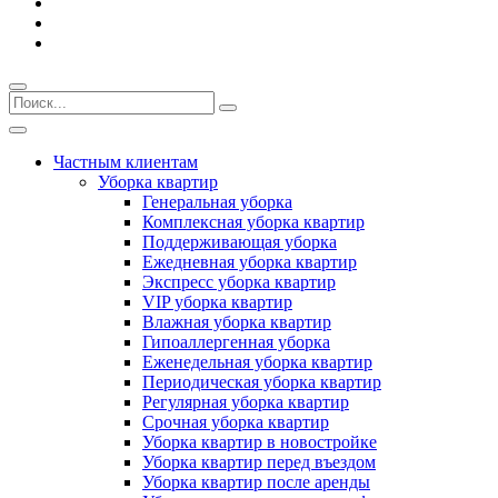
Частным клиентам
Уборка квартир
Генеральная уборка
Комплексная уборка квартир
Поддерживающая уборка
Ежедневная уборка квартир
Экспресс уборка квартир
VIP уборка квартир
Влажная уборка квартир
Гипоаллергенная уборка
Еженедельная уборка квартир
Периодическая уборка квартир
Регулярная уборка квартир
Срочная уборка квартир
Уборка квартир в новостройке
Уборка квартир перед въездом
Уборка квартир после аренды