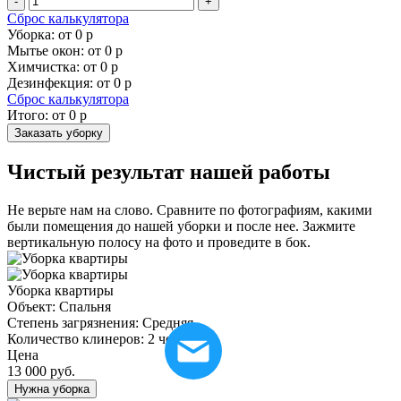
-
+
Сброс калькулятора
Уборка: от
0
р
Мытье окон: от
0
р
Химчистка: от
0
р
Дезинфекция: от
0
р
Сброс калькулятора
Итого: от
0
р
Заказать уборку
Чистый результат нашей работы
Не верьте нам на слово. Сравните по фотографиям, какими
были помещения до нашей уборки и после нее. Зажмите
вертикальную полосу на фото и проведите в бок.
Уборка квартиры
Объект:
Спальня
Степень загрязнения:
Средняя
Количество клинеров:
2 человека
Цена
13 000 руб.
Нужна уборка